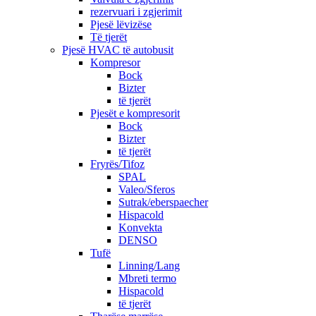
rezervuari i zgjerimit
Pjesë lëvizëse
Të tjerët
Pjesë HVAC të autobusit
Kompresor
Bock
Bizter
të tjerët
Pjesët e kompresorit
Bock
Bizter
të tjerët
Fryrës/Tifoz
SPAL
Valeo/Sferos
Sutrak/eberspaecher
Hispacold
Konvekta
DENSO
Tufë
Linning/Lang
Mbreti termo
Hispacold
të tjerët