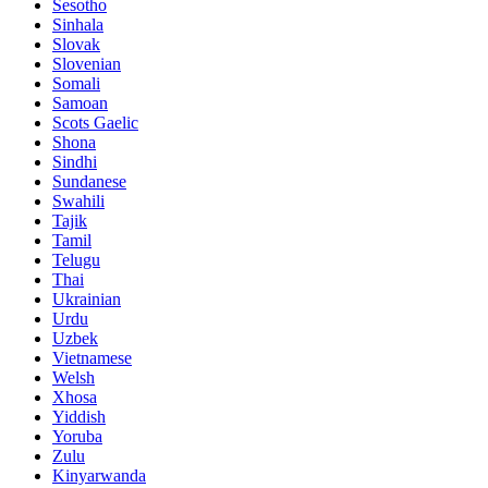
Sesotho
Sinhala
Slovak
Slovenian
Somali
Samoan
Scots Gaelic
Shona
Sindhi
Sundanese
Swahili
Tajik
Tamil
Telugu
Thai
Ukrainian
Urdu
Uzbek
Vietnamese
Welsh
Xhosa
Yiddish
Yoruba
Zulu
Kinyarwanda