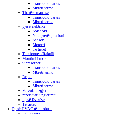
Transicold bartës
Mbreti termo
Tharëse marrëse
Transicold bartës
Mbreti termo
pjesë elektrike
Solenoid
Ndërprerës presioni
Sensori
Motorri
Të tjerët
Tensionuesi/Rakulli
Montimi i motorit
vibrasorber
Transicold bartës
Mbreti termo
Rripat
Transicold bartës
Mbreti termo
Valvula e zgjerimit
rezervuari i zgjerimit
Pjesë lëvizëse
Të tjerët
Pjesë HVAC të autobusit
Kompresor