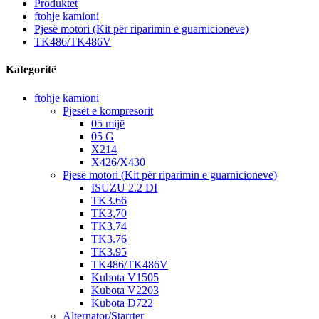
Produktet
ftohje kamioni
Pjesë motori (Kit për riparimin e guarnicioneve)
TK486/TK486V
Kategoritë
ftohje kamioni
Pjesët e kompresorit
05 mijë
05 G
X214
X426/X430
Pjesë motori (Kit për riparimin e guarnicioneve)
ISUZU 2.2 DI
TK3.66
TK3,70
TK3.74
TK3.76
TK3.95
TK486/TK486V
Kubota V1505
Kubota V2203
Kubota D722
Alternator/Starrter