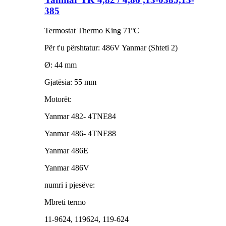
385
Termostat Thermo King 71ºC
Për t'u përshtatur: 486V Yanmar (Shteti 2)
Ø: 44 mm
Gjatësia: 55 mm
Motorët:
Yanmar 482- 4TNE84
Yanmar 486- 4TNE88
Yanmar 486E
Yanmar 486V
numri i pjesëve:
Mbreti termo
11-9624, 119624, 119-624