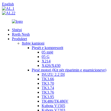
English
Shtëpi
Rreth Nesh
Produktet
ftohje kamioni
Pjesët e kompresorit
05 mijë
05 G
X214
X426/X430
Pjesë motori (Kit për riparimin e guarnicioneve)
ISUZU 2.2 DI
TK3.66
TK3,70
TK3.74
TK3.76
TK3.95
TK486/TK486V
Kubota V1505
Kubota V2203