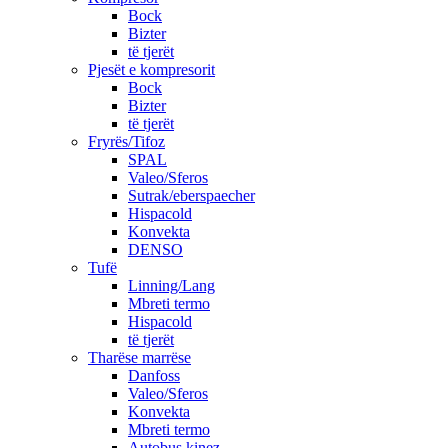
Bock
Bizter
të tjerët
Pjesët e kompresorit
Bock
Bizter
të tjerët
Fryrës/Tifoz
SPAL
Valeo/Sferos
Sutrak/eberspaecher
Hispacold
Konvekta
DENSO
Tufë
Linning/Lang
Mbreti termo
Hispacold
të tjerët
Tharëse marrëse
Danfoss
Valeo/Sferos
Konvekta
Mbreti termo
Autobus kinez