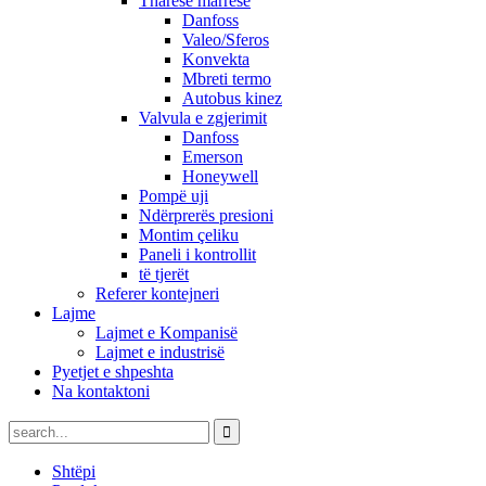
Tharëse marrëse
Danfoss
Valeo/Sferos
Konvekta
Mbreti termo
Autobus kinez
Valvula e zgjerimit
Danfoss
Emerson
Honeywell
Pompë uji
Ndërprerës presioni
Montim çeliku
Paneli i kontrollit
të tjerët
Referer kontejneri
Lajme
Lajmet e Kompanisë
Lajmet e industrisë
Pyetjet e shpeshta
Na kontaktoni
Shtëpi