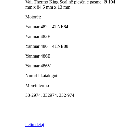
Vaji Thermo King Seal në pjesën e pasme, Ø 104
mm x 84,5 mm x 13 mm
Motorët:
Yanmar 482 – 4TNE84
Yanmar 482E
Yanmar 486 – 4TNE88
Yanmar 486E
Yanmar 486V
Numri i katalogut:
Mbreti termo
33-2974, 332974, 332-974
hetim
detaj