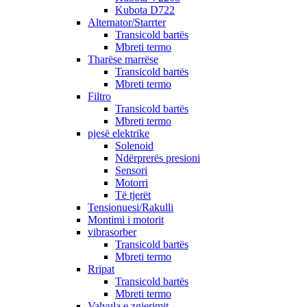
Kubota D722
Alternator/Starrter
Transicold bartës
Mbreti termo
Tharëse marrëse
Transicold bartës
Mbreti termo
Filtro
Transicold bartës
Mbreti termo
pjesë elektrike
Solenoid
Ndërprerës presioni
Sensori
Motorri
Të tjerët
Tensionuesi/Rakulli
Montimi i motorit
vibrasorber
Transicold bartës
Mbreti termo
Rripat
Transicold bartës
Mbreti termo
Valvula e zgjerimit