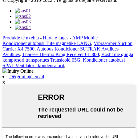
© Copyright - 2010-2022 : Të gjitha të drejtat e rezervuara.
Produkte të nxehta
-
Harta e faqes
-
AMP Mobile
Kondicioner autobusi Tufë magnetike LANG
,
Vibrasorber Suction
Carrier X4 7500
,
Autobus Kondicioner SUTRAK Avullues
Avullues
,
Tharëse Thermo King Receiver 61-800
,
Bosht me gunga
kompresori transportues Transicold 05G
,
Kondicioner autobusi
SPAL Ventilator i kondensatorit
,
Dërgoni një email
x