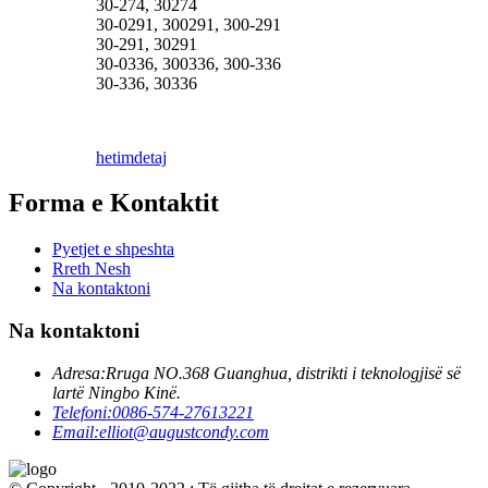
30-274, 30274
30-0291, 300291, 300-291
30-291, 30291
30-0336, 300336, 300-336
30-336, 30336
hetim
detaj
Forma e Kontaktit
Pyetjet e shpeshta
Rreth Nesh
Na kontaktoni
Na kontaktoni
Adresa:
Rruga NO.368 Guanghua, distrikti i teknologjisë së
lartë Ningbo Kinë.
Telefoni:
0086-574-27613221
Email:
elliot@augustcondy.com