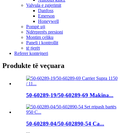
Valvula e zgjerimit
Danfoss
Emerson
Honeywell
Pompë uji
Ndërprerës presioni
Montim çeliku
Paneli i kontrollit
të tjerët
Referer kontejneri
Produkte të veçuara
50-60289-19/50-60289-69 Makina...
50-60289-04/50-602890-54 Ca...